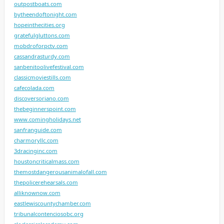
outpostboats.com
bytheendoftonight.com
hopeinthecities.org
gratefulgluttons.com
mobdroforpctv.com
cassandrasturdy.com
sanbenitoolivefestival.com
classicmoviestills.com
cafecolada.com
discoversoriano.com
thebeginnerspoint.com
www.comingholidays.net
sanfranguide.com
charmoryllc.com
3dracinginc.com
houstoncriticalmass.com
themostdangerousanimalofall.com
thepolicerehearsals.com
alliknownow.com
eastlewiscountychamber.com
tribunalcontenciosobc.org