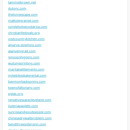
tammiebrown.net
dutonc.com
thelongescape.com
mattolegrange.com
junglelodgecostarica.com
christianfestivals.org
visitcountrykitchen.com
algarve-dolphins.com
alanveingrad.com
ginosonhiggins.com
wutungprinting.com
maritalsettlements.com
milwbikeskaterental.com
baymontjacksonms.com
townofaltonany.com
pglax.org
negativespacecleveland.com
liuteriapaoletti.com
sunriseandgoodpeople.com
chinesedrywallproblem.com
bendthreesistersinn.com