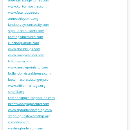
amendsracingengines.com
www.kortormorthai.com
www.fatandqueer.com
anneashleyumc.org
landsurveyskansascity.com
stpauldeckbuilders.com
footingsunlimited.com
runsnoqualmie.com
www.docsdrugs.com
www.margiesdiner.com
fdlchowder.com
www.needlepointsltd.com
bullandbirdsteakhouse.com
lascolinasplasticsurgery.com
www.cliftonheritage.org
sma43.org
remodelingchicagoonline.com
brentwoodyogacenter.com
www.tiptonlandscaping.com
steppingupstewardship.org
ccvoptica.com
washingtonlehigh.com