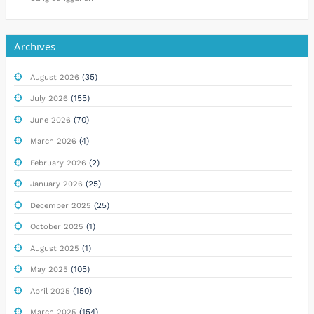
Archives
(35)
August 2026
(155)
July 2026
(70)
June 2026
(4)
March 2026
(2)
February 2026
(25)
January 2026
(25)
December 2025
(1)
October 2025
(1)
August 2025
(105)
May 2025
(150)
April 2025
(154)
March 2025