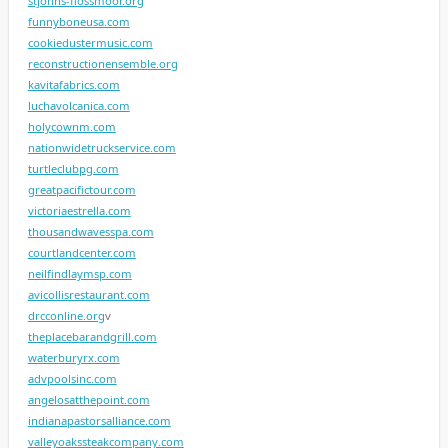
stjohns-flossmoor.org
funnyboneusa.com
cookiedustermusic.com
reconstructionensemble.org
kavitafabrics.com
luchavolcanica.com
holycownm.com
nationwidetruckservice.com
turtleclubpg.com
greatpacifictour.com
victoriaestrella.com
thousandwavesspa.com
courtlandcenter.com
neilfindlaymsp.com
avicollisrestaurant.com
drcconline.org
v
theplacebarandgrill.com
waterburyrx.com
advpoolsinc.com
angelosatthepoint.com
indianapastorsalliance.com
valleyoakssteakcompany.com