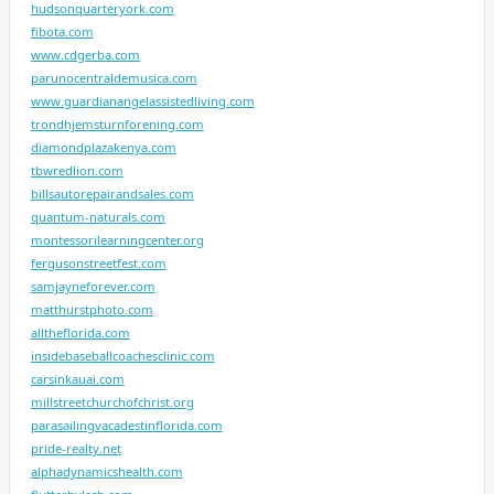
hudsonquarteryork.com
fibota.com
www.cdgerba.com
parunocentraldemusica.com
www.guardianangelassistedliving.com
trondhjemsturnforening.com
diamondplazakenya.com
tbwredlion.com
billsautorepairandsales.com
quantum-naturals.com
montessorilearningcenter.org
fergusonstreetfest.com
samjayneforever.com
matthurstphoto.com
alltheflorida.com
insidebaseballcoachesclinic.com
carsinkauai.com
millstreetchurchofchrist.org
parasailingvacadestinflorida.com
pride-realty.net
alphadynamicshealth.com