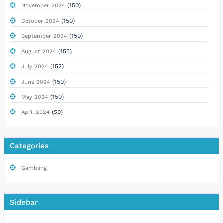
(150)
November 2024
(150)
October 2024
(150)
September 2024
(155)
August 2024
(152)
July 2024
(150)
June 2024
(150)
May 2024
(50)
April 2024
Categories
Gambling
Sidebar