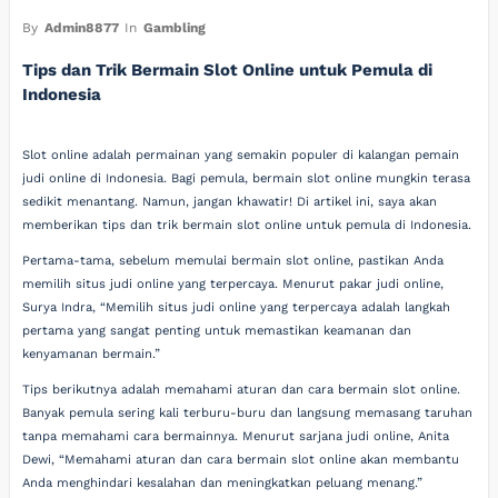
By
Admin8877
In
Gambling
Tips dan Trik Bermain Slot Online untuk Pemula di
Indonesia
Slot online adalah permainan yang semakin populer di kalangan pemain
judi online di Indonesia. Bagi pemula, bermain slot online mungkin terasa
sedikit menantang. Namun, jangan khawatir! Di artikel ini, saya akan
memberikan tips dan trik bermain slot online untuk pemula di Indonesia.
Pertama-tama, sebelum memulai bermain slot online, pastikan Anda
memilih situs judi online yang terpercaya. Menurut pakar judi online,
Surya Indra, “Memilih situs judi online yang terpercaya adalah langkah
pertama yang sangat penting untuk memastikan keamanan dan
kenyamanan bermain.”
Tips berikutnya adalah memahami aturan dan cara bermain slot online.
Banyak pemula sering kali terburu-buru dan langsung memasang taruhan
tanpa memahami cara bermainnya. Menurut sarjana judi online, Anita
Dewi, “Memahami aturan dan cara bermain slot online akan membantu
Anda menghindari kesalahan dan meningkatkan peluang menang.”