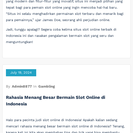
yang modern dan fitur-fitur yang inovatif, situs ini menjadi pilihan yang
tepat bagi para pemain slot online yang ingin mencoba hal-hal baru.
“Situs ini selalu menghadirkan permainan slot terbaru dan menarik bagi
para pemainnya,” ujar James Doe, seorang ahli perjudian online.
Jadi, tunggu apalagi? Segera coba kelima situs slot online terbaik di
Indonesia ini dan rasakan pengalaman bermain slot yang seru dan
menguntungkan!
July 19, 2024
By
Admin8877
In
Gambling
Rahasia Menang Besar Bermain Slot Online di
Indonesia
Halo para pecinta judi slot online di Indonesia! Apakah kalian sedang
mencari rahasia menang besar bermain slot online di Indonesia? Tenang,
karena kali ini kita akan membahas tips dan trik yang bisa membantu