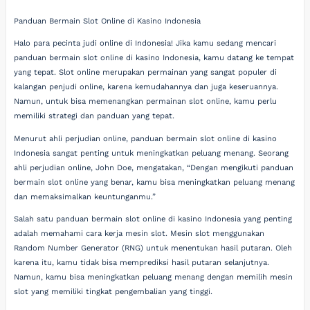
Panduan Bermain Slot Online di Kasino Indonesia
Halo para pecinta judi online di Indonesia! Jika kamu sedang mencari
panduan bermain slot online di kasino Indonesia, kamu datang ke tempat
yang tepat. Slot online merupakan permainan yang sangat populer di
kalangan penjudi online, karena kemudahannya dan juga keseruannya.
Namun, untuk bisa memenangkan permainan slot online, kamu perlu
memiliki strategi dan panduan yang tepat.
Menurut ahli perjudian online, panduan bermain slot online di kasino
Indonesia sangat penting untuk meningkatkan peluang menang. Seorang
ahli perjudian online, John Doe, mengatakan, “Dengan mengikuti panduan
bermain slot online yang benar, kamu bisa meningkatkan peluang menang
dan memaksimalkan keuntunganmu.”
Salah satu panduan bermain slot online di kasino Indonesia yang penting
adalah memahami cara kerja mesin slot. Mesin slot menggunakan
Random Number Generator (RNG) untuk menentukan hasil putaran. Oleh
karena itu, kamu tidak bisa memprediksi hasil putaran selanjutnya.
Namun, kamu bisa meningkatkan peluang menang dengan memilih mesin
slot yang memiliki tingkat pengembalian yang tinggi.