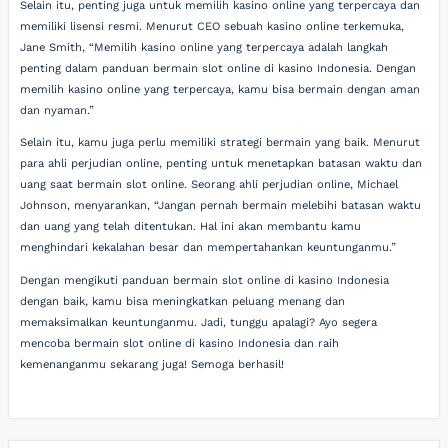
Selain itu, penting juga untuk memilih kasino online yang terpercaya dan
memiliki lisensi resmi. Menurut CEO sebuah kasino online terkemuka,
Jane Smith, “Memilih kasino online yang terpercaya adalah langkah
penting dalam panduan bermain slot online di kasino Indonesia. Dengan
memilih kasino online yang terpercaya, kamu bisa bermain dengan aman
dan nyaman.”
Selain itu, kamu juga perlu memiliki strategi bermain yang baik. Menurut
para ahli perjudian online, penting untuk menetapkan batasan waktu dan
uang saat bermain slot online. Seorang ahli perjudian online, Michael
Johnson, menyarankan, “Jangan pernah bermain melebihi batasan waktu
dan uang yang telah ditentukan. Hal ini akan membantu kamu
menghindari kekalahan besar dan mempertahankan keuntunganmu.”
Dengan mengikuti panduan bermain slot online di kasino Indonesia
dengan baik, kamu bisa meningkatkan peluang menang dan
memaksimalkan keuntunganmu. Jadi, tunggu apalagi? Ayo segera
mencoba bermain slot online di kasino Indonesia dan raih
kemenanganmu sekarang juga! Semoga berhasil!