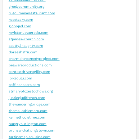
katsusushihouse.com
greelycommunity.org
ruedumainerestaurant.com
rosetzsky.com
glonojad.com
revistanuevagrecia.com
stjames-church.com
scotty2naughty.com
doreeshafrir.com
charmcitycomedyproject.com
beawareproductions.com
contextdrivenagility.com
ibikeoulu.com
coffinshakers.com
stmaryofczestochowa.org
justicejudifrench.com
thewanderingbridge.com
themalleablemom.com
kennethcoletime.com
hungryburlington.com
brunswickatlongstown.com
tartinemaplecuisine.com