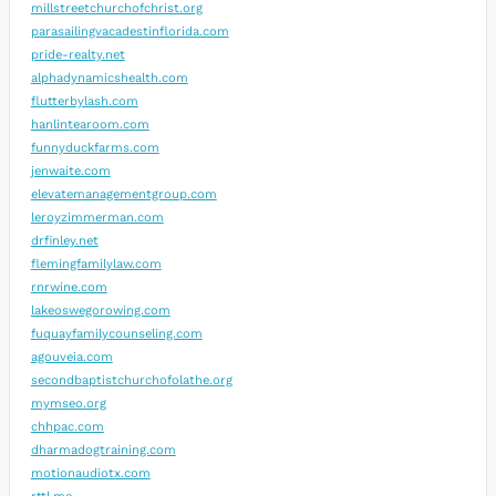
millstreetchurchofchrist.org
parasailingvacadestinflorida.com
pride-realty.net
alphadynamicshealth.com
flutterbylash.com
hanlintearoom.com
funnyduckfarms.com
jenwaite.com
elevatemanagementgroup.com
leroyzimmerman.com
drfinley.net
flemingfamilylaw.com
rnrwine.com
lakeoswegorowing.com
fuquayfamilycounseling.com
agouveia.com
secondbaptistchurchofolathe.org
mymseo.org
chhpac.com
dharmadogtraining.com
motionaudiotx.com