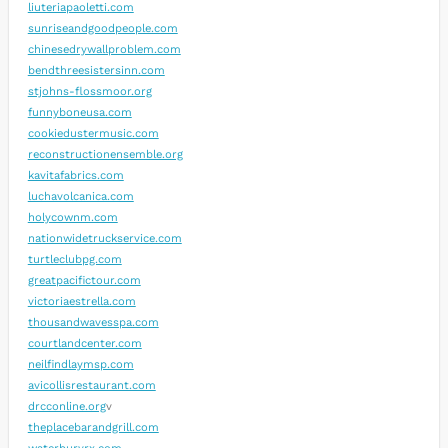
liuteriapaoletti.com
sunriseandgoodpeople.com
chinesedrywallproblem.com
bendthreesistersinn.com
stjohns-flossmoor.org
funnyboneusa.com
cookiedustermusic.com
reconstructionensemble.org
kavitafabrics.com
luchavolcanica.com
holycownm.com
nationwidetruckservice.com
turtleclubpg.com
greatpacifictour.com
victoriaestrella.com
thousandwavesspa.com
courtlandcenter.com
neilfindlaymsp.com
avicollisrestaurant.com
drcconline.org
v
theplacebarandgrill.com