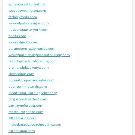
ephesusrestaurant.net
woodyswellington.com
fatbellyfreds.com
www.elpatiodesigns.com
hudsonquarteryork.com
fibota.com
www.cdgerba.com
parunocentraldemusica.com
www.guardianangelassistedliving.com
trondhjemsturnforening.com
diamondplazakenya.com
tbwredlion.com
billsautorepairandsales.com
quantum-naturals.com
montessorilearningcenter.org
fergusonstreetfest.com
samjayneforever.com
matthurstphoto.com
alltheflorida.com
insidebaseballcoachesclinic.com
carsinkauai.com