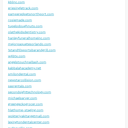
kblinc.com
eriesingletrack.com
pamperedpetsnorthport.com
rosiemade.com
tupelodoughnuts.com
olathekidsdentistry.com
hanleyfuneralhomeinc.com
mejorpaquetesorlando.com
1stand10sportsbarandgrill.com
w4btx.com
angelstouchnaillash.com
kabbalahacademy.net
smilondental.com
newstarcollision.com
sasrentals.com
secondsighttechnology.com
michaelsarver.com
greengeckogrocer.com
hlathome-staging.com
wokteriyakitargetmall.com
lexingtondentalcenter.com