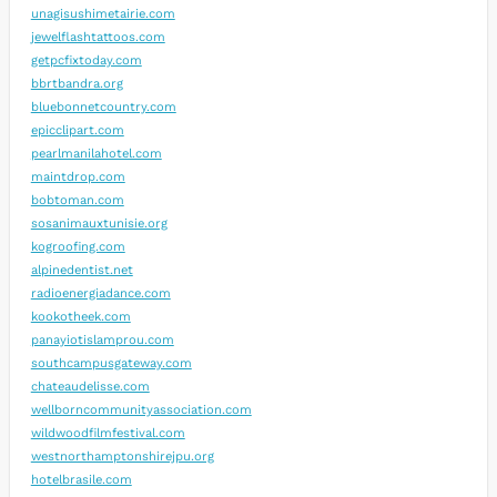
unagisushimetairie.com
jewelflashtattoos.com
getpcfixtoday.com
bbrtbandra.org
bluebonnetcountry.com
epicclipart.com
pearlmanilahotel.com
maintdrop.com
bobtoman.com
sosanimauxtunisie.org
kogroofing.com
alpinedentist.net
radioenergiadance.com
kookotheek.com
panayiotislamprou.com
southcampusgateway.com
chateaudelisse.com
wellborncommunityassociation.com
wildwoodfilmfestival.com
westnorthamptonshirejpu.org
hotelbrasile.com