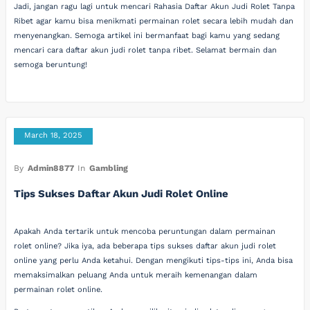
Jadi, jangan ragu lagi untuk mencari Rahasia Daftar Akun Judi Rolet Tanpa
Ribet agar kamu bisa menikmati permainan rolet secara lebih mudah dan
menyenangkan. Semoga artikel ini bermanfaat bagi kamu yang sedang
mencari cara daftar akun judi rolet tanpa ribet. Selamat bermain dan
semoga beruntung!
March 18, 2025
By
Admin8877
In
Gambling
Tips Sukses Daftar Akun Judi Rolet Online
Apakah Anda tertarik untuk mencoba peruntungan dalam permainan
rolet online? Jika iya, ada beberapa tips sukses daftar akun judi rolet
online yang perlu Anda ketahui. Dengan mengikuti tips-tips ini, Anda bisa
memaksimalkan peluang Anda untuk meraih kemenangan dalam
permainan rolet online.