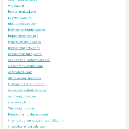
wipala.org
loyola-malawi.org
rosychicc.com
outpostboats.com
bytheendoftonight.com
hopeinthecities.org
gratefulgluttons.com
mobdroforpctv.com
cassandrasturdy.com
sanbenitoolivefestival.com
classicmoviestills.com
cafecolada.com
discoversoriano.com
thebeginnerspoint.com
www.comingholidays.net
sanfranguide.com
charmoryllc.com
3dracinginc.com
houstoncriticalmass.com
themostdangerousanimalofall.com
thepolicerehearsals.com