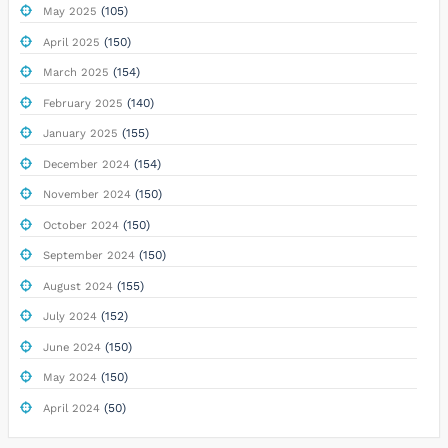
(105)
May 2025
(150)
April 2025
(154)
March 2025
(140)
February 2025
(155)
January 2025
(154)
December 2024
(150)
November 2024
(150)
October 2024
(150)
September 2024
(155)
August 2024
(152)
July 2024
(150)
June 2024
(150)
May 2024
(50)
April 2024