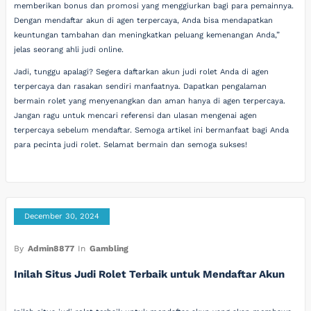
memberikan bonus dan promosi yang menggiurkan bagi para pemainnya.
Dengan mendaftar akun di agen terpercaya, Anda bisa mendapatkan
keuntungan tambahan dan meningkatkan peluang kemenangan Anda,”
jelas seorang ahli judi online.
Jadi, tunggu apalagi? Segera daftarkan akun judi rolet Anda di agen
terpercaya dan rasakan sendiri manfaatnya. Dapatkan pengalaman
bermain rolet yang menyenangkan dan aman hanya di agen terpercaya.
Jangan ragu untuk mencari referensi dan ulasan mengenai agen
terpercaya sebelum mendaftar. Semoga artikel ini bermanfaat bagi Anda
para pecinta judi rolet. Selamat bermain dan semoga sukses!
December 30, 2024
By
Admin8877
In
Gambling
Inilah Situs Judi Rolet Terbaik untuk Mendaftar Akun