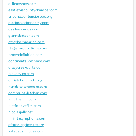
alliknownow.com
eastlewiscountychamber.com
tribunalcontenciosobc.org
sloclassicalacademy.com
dasilvaboards.com
glennabatson.com
strayhornmarina.com
flaglerproductions.com
brawndefinition.com
continentalicecream.com
crazycreekquilts.com
binkdavies.com
christchurchpdx.org
kenabrahambooks.com
commune-kitchen.com
amuthefilm.com
lustforlovefilm.com
nicolasjolly.net
infinitasymphonia.com
africanlegalcentre.org
katsusushihouse.com