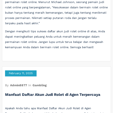
permainan rolet online. Menurut Michael Johnson, seorang pemain judi
rolet online yang berpengalaman, “Kesuksesan dalam bermain rolet online
bukan hanya tentang meraih kemenangan, tetapi juga tentang menikmati
proses permainan. Nikmati setiap putaran roda dan jangan terlalu
terpaku pada hasil akhir.”
Dengan mengikuti tips sukses daftar akun judi rolet online di atas, Anda
dapat meningkatkan peluang Anda untuk meraih kemenangan dalam
permainan rolet online. Jangan lupa untuk terus belajar dan mengasah
kemampuan Anda dalam bermain rolet online. Semoga berhasil!
February 11, 2025
By
Admin8877
In
Gambling
Manfaat Daftar Akun Judi Rolet di Agen Terpercaya
Apakah Anda tahu apa Manfaat Daftar Akun Judi Rolet di Agen