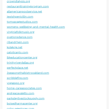
crowndialysis.org
restauranttrainingprogram.com
allamericanpoolservice.net
jewishpenicillin.com
tomsavagestudios.com
womens-wellbeing-and-mental-health.com
virginiafolkmusic.org
ovationsdance.com
ribandrhein.com
kolekcje.net
catolicanto.com
lbkeducationcenter.org
trinityriverdallas.org
perfectplace.net
3seasonsthaibistrooakland.com
scribblefire.com
yogaexpo.org
home-careassociates.com
andreacavaletto.com
parksleylivestocksupply.com
boisedharmacenter.org
color-agestores.com