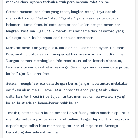
menyediakan layanan terbaik untuk para pemain rolet online.
Setelah menemukan situs yang tepat, langkah selanjutnya adalah
mengklik tombol “Daftar” atau “Register” yang biasanya terdapat di
halaman utama situs. Isi data-data pribadi kalian dengan benar dan
lengkap. Pastikan juga untuk membuat username dan password yang
unik agar akun kalian aman dari tindakan peretasan.
Menurut penelitian yang dilakukan oleh ahli keamanan cyber, Dr. John
Doe, penting untuk selalu memperhatikan keamanan akun judi online.
“Jangan pernah membagikan informasi akun kalian kepada siapapun,
termasuk teman dekat atau keluarga. Selalu jaga kerahasiaan data pribadi
kalian,” ujar Dr. John Doe.
Setelah mengisi semua data dengan benar, jangan lupa untuk melakukan
verifikasi akun melalui email atau nomor telepon yang telah kalian
daftarkan. Verifikasi ini bertujuan untuk memastikan bahwa akun yang
kalian buat adalah benar-benar milik kalian.
Terakhir, setelah akun kalian berhasil diverifikasi, kalian sudah siap untuk
memulai petualangan bermain rolet online. Jangan lupa untuk melakukan
deposit agar kalian bisa memasang taruhan di meja rolet. Semoga
beruntung dan selamat bermain!