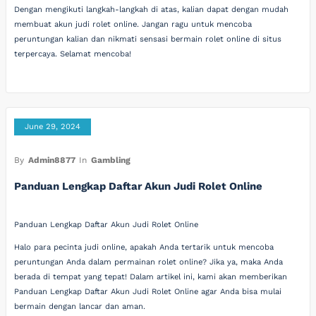
Dengan mengikuti langkah-langkah di atas, kalian dapat dengan mudah
membuat akun judi rolet online. Jangan ragu untuk mencoba
peruntungan kalian dan nikmati sensasi bermain rolet online di situs
terpercaya. Selamat mencoba!
June 29, 2024
By
Admin8877
In
Gambling
Panduan Lengkap Daftar Akun Judi Rolet Online
Panduan Lengkap Daftar Akun Judi Rolet Online
Halo para pecinta judi online, apakah Anda tertarik untuk mencoba
peruntungan Anda dalam permainan rolet online? Jika ya, maka Anda
berada di tempat yang tepat! Dalam artikel ini, kami akan memberikan
Panduan Lengkap Daftar Akun Judi Rolet Online agar Anda bisa mulai
bermain dengan lancar dan aman.