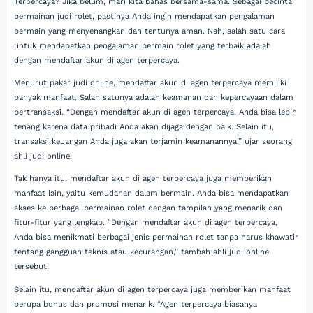
Terpercaya? Jika belum, mari kita bahas bersama-sama. Sebagai pecinta
permainan judi rolet, pastinya Anda ingin mendapatkan pengalaman
bermain yang menyenangkan dan tentunya aman. Nah, salah satu cara
untuk mendapatkan pengalaman bermain rolet yang terbaik adalah
dengan mendaftar akun di agen terpercaya.
Menurut pakar judi online, mendaftar akun di agen terpercaya memiliki
banyak manfaat. Salah satunya adalah keamanan dan kepercayaan dalam
bertransaksi. “Dengan mendaftar akun di agen terpercaya, Anda bisa lebih
tenang karena data pribadi Anda akan dijaga dengan baik. Selain itu,
transaksi keuangan Anda juga akan terjamin keamanannya,” ujar seorang
ahli judi online.
Tak hanya itu, mendaftar akun di agen terpercaya juga memberikan
manfaat lain, yaitu kemudahan dalam bermain. Anda bisa mendapatkan
akses ke berbagai permainan rolet dengan tampilan yang menarik dan
fitur-fitur yang lengkap. “Dengan mendaftar akun di agen terpercaya,
Anda bisa menikmati berbagai jenis permainan rolet tanpa harus khawatir
tentang gangguan teknis atau kecurangan,” tambah ahli judi online
tersebut.
Selain itu, mendaftar akun di agen terpercaya juga memberikan manfaat
berupa bonus dan promosi menarik. “Agen terpercaya biasanya