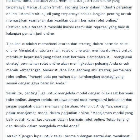
Pertama-tama, pastikan Anda memilih situs judi rolet online yang
terpercaya. Menurut John Smith, seorang pakar dalam industri perjudian
online, “Memilih situs judi yang terpercaya adalah langkah penting untuk
memastikan keamanan dan keadilan dalam bermain rolet online.”
Pastikan situs tersebut memiliki lisensi resmi dan reputasi yang baik di
kalangan pemain judi online.
Tips kedua adalah memahami aturan dan strategi dalam bermain rolet
online. Mengetahui aturan main rolet online akan membantu Anda untuk
membuat keputusan yang tepat saat bermain. Sementara itu, menguasai
strategi permainan rolet online akan meningkatkan peluang Anda untuk
meraih kemenangan. Menurut Jane Doe, seorang ahli strategi permainan
rolet online, “Pahami pola permainan dan kembangkan strategi yang
sesuai dengan gaya bermain Anda.”
Selain itu, penting juga untuk mengelola modal dengan bijak saat bermain
rolet online. Jangan terlalu terbawa emosi saat mengalami kekalahan dan
jangan gegabah dalam memasang taruhan. Menurut Andy Tan, seorang
pakar manajemen modal dalam perjudian online, “Manajemen modal yang
baik adalah kunci kesuksesan dalam bermain rolet online. Tetap tenang
dan disiplin dalam mengelola modal Anda.”
Terakhir, jangan lupa untuk selalu bermain dengan santai dan menikmati