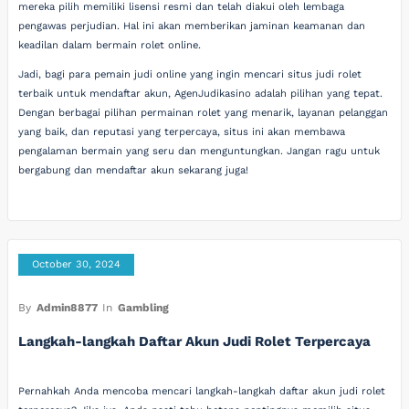
mereka pilih memiliki lisensi resmi dan telah diakui oleh lembaga
pengawas perjudian. Hal ini akan memberikan jaminan keamanan dan
keadilan dalam bermain rolet online.
Jadi, bagi para pemain judi online yang ingin mencari situs judi rolet
terbaik untuk mendaftar akun, AgenJudikasino adalah pilihan yang tepat.
Dengan berbagai pilihan permainan rolet yang menarik, layanan pelanggan
yang baik, dan reputasi yang terpercaya, situs ini akan membawa
pengalaman bermain yang seru dan menguntungkan. Jangan ragu untuk
bergabung dan mendaftar akun sekarang juga!
October 30, 2024
By
Admin8877
In
Gambling
Langkah-langkah Daftar Akun Judi Rolet Terpercaya
Pernahkah Anda mencoba mencari langkah-langkah daftar akun judi rolet