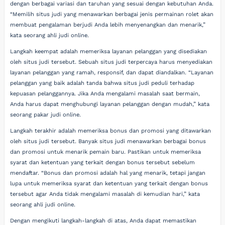
dengan berbagai variasi dan taruhan yang sesuai dengan kebutuhan Anda.
“Memilih situs judi yang menawarkan berbagai jenis permainan rolet akan
membuat pengalaman berjudi Anda lebih menyenangkan dan menarik,”
kata seorang ahli judi online.
Langkah keempat adalah memeriksa layanan pelanggan yang disediakan
oleh situs judi tersebut. Sebuah situs judi terpercaya harus menyediakan
layanan pelanggan yang ramah, responsif, dan dapat diandalkan. “Layanan
pelanggan yang baik adalah tanda bahwa situs judi peduli terhadap
kepuasan pelanggannya. Jika Anda mengalami masalah saat bermain,
Anda harus dapat menghubungi layanan pelanggan dengan mudah,” kata
seorang pakar judi online.
Langkah terakhir adalah memeriksa bonus dan promosi yang ditawarkan
oleh situs judi tersebut. Banyak situs judi menawarkan berbagai bonus
dan promosi untuk menarik pemain baru. Pastikan untuk memeriksa
syarat dan ketentuan yang terkait dengan bonus tersebut sebelum
mendaftar. “Bonus dan promosi adalah hal yang menarik, tetapi jangan
lupa untuk memeriksa syarat dan ketentuan yang terkait dengan bonus
tersebut agar Anda tidak mengalami masalah di kemudian hari,” kata
seorang ahli judi online.
Dengan mengikuti langkah-langkah di atas, Anda dapat memastikan