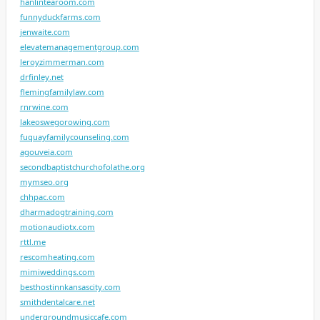
hanlintearoom.com
funnyduckfarms.com
jenwaite.com
elevatemanagementgroup.com
leroyzimmerman.com
drfinley.net
flemingfamilylaw.com
rnrwine.com
lakeoswegorowing.com
fuquayfamilycounseling.com
agouveia.com
secondbaptistchurchofolathe.org
mymseo.org
chhpac.com
dharmadogtraining.com
motionaudiotx.com
rttl.me
rescomheating.com
mimiweddings.com
besthostinnkansascity.com
smithdentalcare.net
undergroundmusiccafe.com