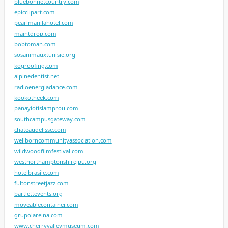
bluebonnetcountry.com
epicclipart.com
pearlmanilahotel.com
maintdrop.com
bobtoman.com
sosanimauxtunisie.org
kogroofing.com
alpinedentist.net
radioenergiadance.com
kookotheek.com
panayiotislamprou.com
southcampusgateway.com
chateaudelisse.com
wellborncommunityassociation.com
wildwoodfilmfestival.com
westnorthamptonshirejpu.org
hotelbrasile.com
fultonstreetjazz.com
bartlettevents.org
moveablecontainer.com
grupolareina.com
www.cherryvalleymuseum.com