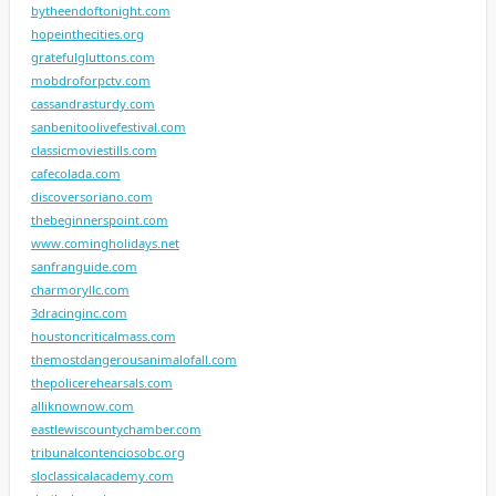
bytheendoftonight.com
hopeinthecities.org
gratefulgluttons.com
mobdroforpctv.com
cassandrasturdy.com
sanbenitoolivefestival.com
classicmoviestills.com
cafecolada.com
discoversoriano.com
thebeginnerspoint.com
www.comingholidays.net
sanfranguide.com
charmoryllc.com
3dracinginc.com
houstoncriticalmass.com
themostdangerousanimalofall.com
thepolicerehearsals.com
alliknownow.com
eastlewiscountychamber.com
tribunalcontenciosobc.org
sloclassicalacademy.com