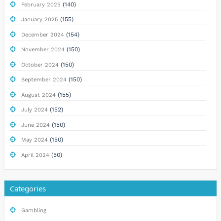
(140)
February 2025
(155)
January 2025
(154)
December 2024
(150)
November 2024
(150)
October 2024
(150)
September 2024
(155)
August 2024
(152)
July 2024
(150)
June 2024
(150)
May 2024
(50)
April 2024
Categories
Gambling