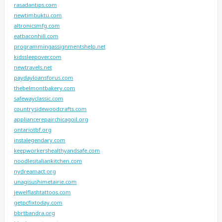
rasadantips.com
newtimbuktu.com
altronicsmfg.com
eatbaconhill.com
programmingassignmentshelp.net
kidssleepover.com
newtravels.net
paydayloansforus.com
thebelmontbakery.com
safewayclassic.com
countrysidewoodcrafts.com
appliancerepairchicagoil.org
ontariotbf.org
instalegendary.com
keepworkershealthyandsafe.com
noodlesitaliankitchen.com
nydreamact.org
unagisushimetairie.com
jewelflashtattoos.com
getpcfixtoday.com
bbrtbandra.org