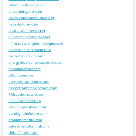
cotentinwebdesign.com
oldetradingpost.com
ladiesunderconstruction.org
bebeslectores.com
australiantimberoil.net
dinosfamilyrestaurant.net
infraredbuildingtechnologies.com
harvesttablehermann.com
carrosdegolfclub.com
energydevelopmentassociates.com
floraandfarmer.com
s3fsolutions.com
brevardbeachhomes.com
escapefromtheivorytower.com
743southchadwick.com
india-northeast.com
roofing-palmbeach.com
dontfightthefuture.com
arnoldhomesltd.com
coloredpencilcentral.com
cliftonfilmfest.com