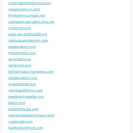
imperialbarandlounge.com
raisedoutdoors.com
thinkwithyourheart.net
utahbankruptcyattorneys.net
irocknroll.com
www.wordoflife2000.org
idahosquaredancing.com
tawawcabins.com
folksemantic.com
sardosbar.com
italianvolt.com
berkshirealarmssystems.com
vizslabrewing.com
dralanbittner.com
yannisandlemoni.com
weedpatchgazette.com
kblinc.com
eriesingletrack.com
pamperedpetsnorthport.com
rosiemade.com
tupelodoughnuts.com