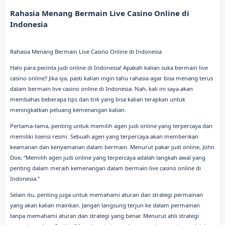
Rahasia Menang Bermain Live Casino Online di
Indonesia
Rahasia Menang Bermain Live Casino Online di Indonesia
Halo para pecinta judi online di Indonesia! Apakah kalian suka bermain live
casino online? Jika iya, pasti kalian ingin tahu rahasia agar bisa menang terus
dalam bermain live casino online di Indonesia. Nah, kali ini saya akan
membahas beberapa tips dan trik yang bisa kalian terapkan untuk
meningkatkan peluang kemenangan kalian.
Pertama-tama, penting untuk memilih agen judi online yang terpercaya dan
memiliki lisensi resmi. Sebuah agen yang terpercaya akan memberikan
keamanan dan kenyamanan dalam bermain. Menurut pakar judi online, John
Doe, “Memilih agen judi online yang terpercaya adalah langkah awal yang
penting dalam meraih kemenangan dalam bermain live casino online di
Indonesia.”
Selain itu, penting juga untuk memahami aturan dan strategi permainan
yang akan kalian mainkan. Jangan langsung terjun ke dalam permainan
tanpa memahami aturan dan strategi yang benar. Menurut ahli strategi