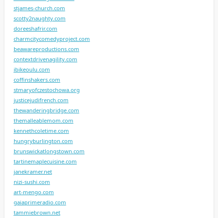
stjames-church.com
scotty2naughty.com
doreeshafrir.com
charmcitycomedyproject.com
beawareproductions.com
contextdrivenagility.com
ibikeoulu.com
coffinshakers.com
stmaryofczestochowa.org
justicejudifrench.com
thewanderingbridge.com
themalleablemom.com
kennethcoletime.com
hungryburlington.com
brunswickatlongstown.com
tartinemaplecuisine.com
janekramer.net
nizi-sushi.com
art-mengo.com
gaiaprimeradio.com
tammiebrown.net