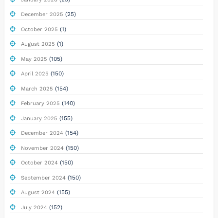
(25)
December 2025
(1)
October 2025
(1)
August 2025
(105)
May 2025
(150)
April 2025
(154)
March 2025
(140)
February 2025
(155)
January 2025
(154)
December 2024
(150)
November 2024
(150)
October 2024
(150)
September 2024
(155)
August 2024
(152)
July 2024