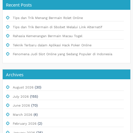
Recent Posts
Tips dan Trik Menang Bermain Rolet Online
Tips dan Trik Bermain di Sbobet Melalui Link Alternatif
Rahasia Kemenangan Bermain Macau Togel
Teknik Terbaru dalam Aplikasi Hack Poker Online
Fenomena Judi Slot Online yang Sedang Populer di Indonesia
Archives
(30)
August 2026
(155)
July 2026
(70)
June 2026
(4)
March 2026
(2)
February 2026
(25)
January 2026