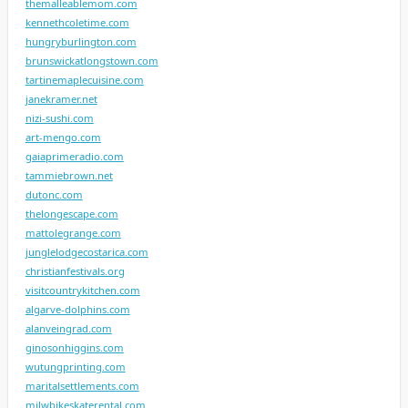
themalleablemom.com
kennethcoletime.com
hungryburlington.com
brunswickatlongstown.com
tartinemaplecuisine.com
janekramer.net
nizi-sushi.com
art-mengo.com
gaiaprimeradio.com
tammiebrown.net
dutonc.com
thelongescape.com
mattolegrange.com
junglelodgecostarica.com
christianfestivals.org
visitcountrykitchen.com
algarve-dolphins.com
alanveingrad.com
ginosonhiggins.com
wutungprinting.com
maritalsettlements.com
milwbikeskaterental.com