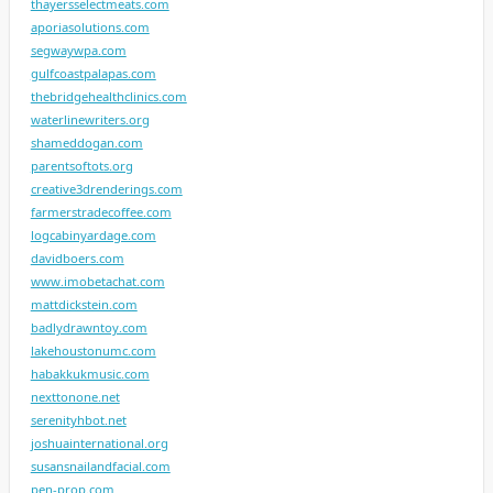
thayersselectmeats.com
aporiasolutions.com
segwaywpa.com
gulfcoastpalapas.com
thebridgehealthclinics.com
waterlinewriters.org
shameddogan.com
parentsoftots.org
creative3drenderings.com
farmerstradecoffee.com
logcabinyardage.com
davidboers.com
www.imobetachat.com
mattdickstein.com
badlydrawntoy.com
lakehoustonumc.com
habakkukmusic.com
nexttonone.net
serenityhbot.net
joshuainternational.org
susansnailandfacial.com
pen-prop.com