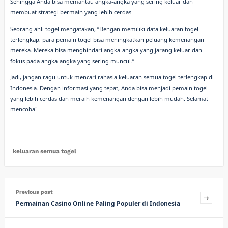
Sehingga Anda bisa memantau angka-angka yang sering keluar dan
membuat strategi bermain yang lebih cerdas.
Seorang ahli togel mengatakan, “Dengan memiliki data keluaran togel
terlengkap, para pemain togel bisa meningkatkan peluang kemenangan
mereka. Mereka bisa menghindari angka-angka yang jarang keluar dan
fokus pada angka-angka yang sering muncul.”
Jadi, jangan ragu untuk mencari rahasia keluaran semua togel terlengkap di
Indonesia. Dengan informasi yang tepat, Anda bisa menjadi pemain togel
yang lebih cerdas dan meraih kemenangan dengan lebih mudah. Selamat
mencoba!
keluaran semua togel
Previous post
Permainan Casino Online Paling Populer di Indonesia