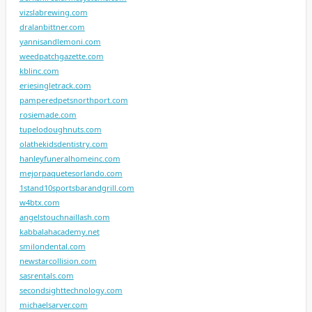
vizslabrewing.com
dralanbittner.com
yannisandlemoni.com
weedpatchgazette.com
kblinc.com
eriesingletrack.com
pamperedpetsnorthport.com
rosiemade.com
tupelodoughnuts.com
olathekidsdentistry.com
hanleyfuneralhomeinc.com
mejorpaquetesorlando.com
1stand10sportsbarandgrill.com
w4btx.com
angelstouchnaillash.com
kabbalahacademy.net
smilondental.com
newstarcollision.com
sasrentals.com
secondsighttechnology.com
michaelsarver.com