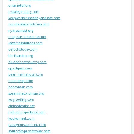
ontariotbf.org
instalegendary.com
keepworkershealthyandsafe.com
noodlesitaliankitchen.com
nydreamact.org
unagisushimetairie.com
jewelflashtattoos.com
getpcfixtoday.com
bbrtbandra.org
bluebonnetcountry.com
epicclipart.com
pearlmanilahotel.com
maintdrop.com
bobtoman.com
sosanimauxtunisie.org
kogroofing.com
alpinedentist.net
radioenergiadance.com
kookotheek.com
panayiotislamprou.com
southcampusgateway.com