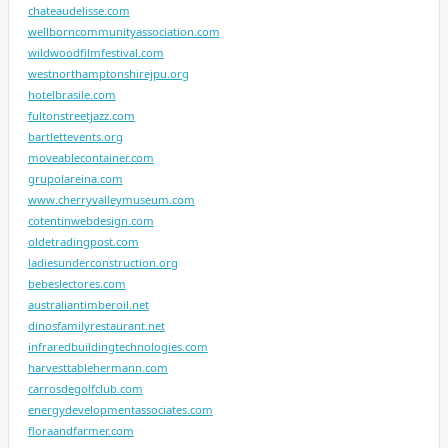
chateaudelisse.com
wellborncommunityassociation.com
wildwoodfilmfestival.com
westnorthamptonshirejpu.org
hotelbrasile.com
fultonstreetjazz.com
bartlettevents.org
moveablecontainer.com
grupolareina.com
www.cherryvalleymuseum.com
cotentinwebdesign.com
oldetradingpost.com
ladiesunderconstruction.org
bebeslectores.com
australiantimberoil.net
dinosfamilyrestaurant.net
infraredbuildingtechnologies.com
harvesttablehermann.com
carrosdegolfclub.com
energydevelopmentassociates.com
floraandfarmer.com