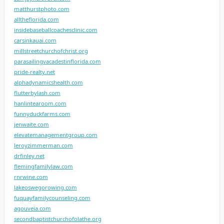
matthurstphoto.com
alltheflorida.com
insidebaseballcoachesclinic.com
carsinkauai.com
millstreetchurchofchrist.org
parasailingvacadestinflorida.com
pride-realty.net
alphadynamicshealth.com
flutterbylash.com
hanlintearoom.com
funnyduckfarms.com
jenwaite.com
elevatemanagementgroup.com
leroyzimmerman.com
drfinley.net
flemingfamilylaw.com
rnrwine.com
lakeoswegorowing.com
fuquayfamilycounseling.com
agouveia.com
secondbaptistchurchofolathe.org