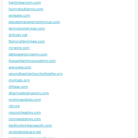
hanlintearoom.com
funnyduckfarms.com
jenwaite.com
elevatemanagementgroup.com
leroyzimmerman.com
drfinley.net
flemingfamilylaw.com
rnrwine.com
lakeoswegorowing.com
fuquayfamilycounseling.com
agouveia.com
secondbaptistchurchofolathe.org
mymseo.org
chhpac.com
dharmadogtraining.com
motionaudiotx.com
rttl.me
rescomheating.com
mimiweddings.com
besthostinnkansascity.com
smithdentalcare.net