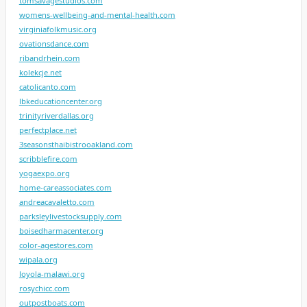
tomsavagestudios.com
womens-wellbeing-and-mental-health.com
virginiafolkmusic.org
ovationsdance.com
ribandrhein.com
kolekcje.net
catolicanto.com
lbkeducationcenter.org
trinityriverdallas.org
perfectplace.net
3seasonsthaibistrooakland.com
scribblefire.com
yogaexpo.org
home-careassociates.com
andreacavaletto.com
parksleylivestocksupply.com
boisedharmacenter.org
color-agestores.com
wipala.org
loyola-malawi.org
rosychicc.com
outpostboats.com