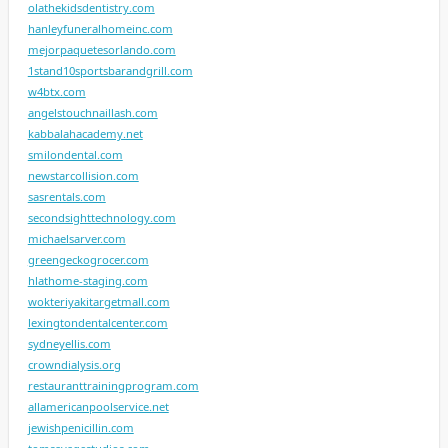
olathekidsdentistry.com
hanleyfuneralhomeinc.com
mejorpaquetesorlando.com
1stand10sportsbarandgrill.com
w4btx.com
angelstouchnaillash.com
kabbalahacademy.net
smilondental.com
newstarcollision.com
sasrentals.com
secondsighttechnology.com
michaelsarver.com
greengeckogrocer.com
hlathome-staging.com
wokteriyakitargetmall.com
lexingtondentalcenter.com
sydneyellis.com
crowndialysis.org
restauranttrainingprogram.com
allamericanpoolservice.net
jewishpenicillin.com