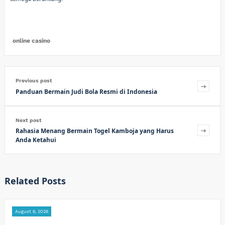
online casino
Previous post
Panduan Bermain Judi Bola Resmi di Indonesia
Next post
Rahasia Menang Bermain Togel Kamboja yang Harus
Anda Ketahui
Related Posts
August 6, 2026