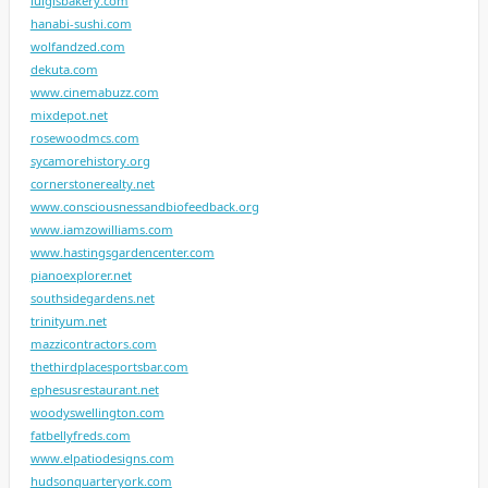
luigisbakery.com
hanabi-sushi.com
wolfandzed.com
dekuta.com
www.cinemabuzz.com
mixdepot.net
rosewoodmcs.com
sycamorehistory.org
cornerstonerealty.net
www.consciousnessandbiofeedback.org
www.iamzowilliams.com
www.hastingsgardencenter.com
pianoexplorer.net
southsidegardens.net
trinityum.net
mazzicontractors.com
thethirdplacesportsbar.com
ephesusrestaurant.net
woodyswellington.com
fatbellyfreds.com
www.elpatiodesigns.com
hudsonquarteryork.com