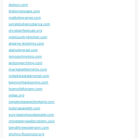
dutonc.com
thelongescape.com
mattolegrange.com
junglelodgecostarica.com
christianfestivals.org
visitcountrykitchen.com
algarve-dolphins.com
alanveingrad.com
ginosonhiggins.com
wutungprinting.com
maritalsettlements.com
milwbikeskaterental.com
baymontjacksonms.com
townofaltonany.com
pglax.org
negativespacecleveland.com
liuteriapaoletti.com
sunriseandgoodpeople.com
chinesedrywallproblem.com
bendthreesistersinn.com
stjohns-flossmoor.org