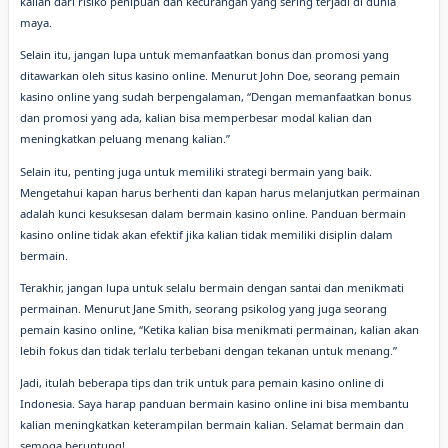
kalian dari risiko penipuan dan kecurangan yang sering terjadi di dunia
maya.
Selain itu, jangan lupa untuk memanfaatkan bonus dan promosi yang
ditawarkan oleh situs kasino online. Menurut John Doe, seorang pemain
kasino online yang sudah berpengalaman, “Dengan memanfaatkan bonus
dan promosi yang ada, kalian bisa memperbesar modal kalian dan
meningkatkan peluang menang kalian.”
Selain itu, penting juga untuk memiliki strategi bermain yang baik.
Mengetahui kapan harus berhenti dan kapan harus melanjutkan permainan
adalah kunci kesuksesan dalam bermain kasino online. Panduan bermain
kasino online tidak akan efektif jika kalian tidak memiliki disiplin dalam
bermain.
Terakhir, jangan lupa untuk selalu bermain dengan santai dan menikmati
permainan. Menurut Jane Smith, seorang psikolog yang juga seorang
pemain kasino online, “Ketika kalian bisa menikmati permainan, kalian akan
lebih fokus dan tidak terlalu terbebani dengan tekanan untuk menang.”
Jadi, itulah beberapa tips dan trik untuk para pemain kasino online di
Indonesia. Saya harap panduan bermain kasino online ini bisa membantu
kalian meningkatkan keterampilan bermain kalian. Selamat bermain dan
semoga beruntung!