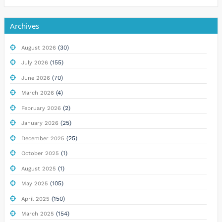
Archives
(30)
August 2026
(155)
July 2026
(70)
June 2026
(4)
March 2026
(2)
February 2026
(25)
January 2026
(25)
December 2025
(1)
October 2025
(1)
August 2025
(105)
May 2025
(150)
April 2025
(154)
March 2025