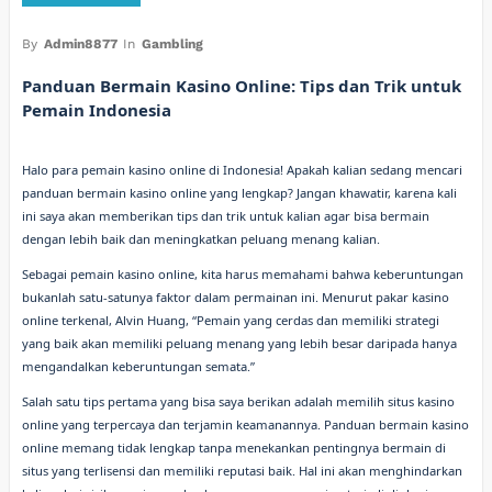
By
Admin8877
In
Gambling
Panduan Bermain Kasino Online: Tips dan Trik untuk
Pemain Indonesia
Halo para pemain kasino online di Indonesia! Apakah kalian sedang mencari
panduan bermain kasino online yang lengkap? Jangan khawatir, karena kali
ini saya akan memberikan tips dan trik untuk kalian agar bisa bermain
dengan lebih baik dan meningkatkan peluang menang kalian.
Sebagai pemain kasino online, kita harus memahami bahwa keberuntungan
bukanlah satu-satunya faktor dalam permainan ini. Menurut pakar kasino
online terkenal, Alvin Huang, “Pemain yang cerdas dan memiliki strategi
yang baik akan memiliki peluang menang yang lebih besar daripada hanya
mengandalkan keberuntungan semata.”
Salah satu tips pertama yang bisa saya berikan adalah memilih situs kasino
online yang terpercaya dan terjamin keamanannya. Panduan bermain kasino
online memang tidak lengkap tanpa menekankan pentingnya bermain di
situs yang terlisensi dan memiliki reputasi baik. Hal ini akan menghindarkan