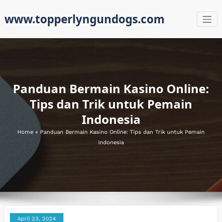
Skip
www.topperlyngundogs.com
to
content
Panduan Bermain Kasino Online:
Tips dan Trik untuk Pemain
Indonesia
Home
»
Panduan Bermain Kasino Online: Tips dan Trik untuk Pemain
Indonesia
April 23, 2024