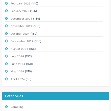
(140)
February 2025
(155)
January 2025
(154)
December 2024
(150)
November 2024
(150)
October 2024
(150)
September 2024
(155)
August 2024
(152)
July 2024
(150)
June 2024
(150)
May 2024
(50)
April 2024
Categories
Gambling