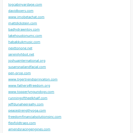
logcabinyardage.com
davidboers.com
www.imobetachat.com
mattdickstein.com
badlydrawntoy.com
lakehoustonumc.com
habakkukmusic.com
nexttonone.net
serenityhbot.net
joshuainternational.org
susansnailandfacial.com
pen-prop.com
www.tigertrendsprinceton.com
www.fathers4freedom.org
www.topperlyngundogs.com
runningoftheelkhalf.com
jeffdunaheerealty.com
peacestrengthyoga.com
freedomfinancialsolutionsinc.com
flexfoldtraps.com
amendsracingengines.com