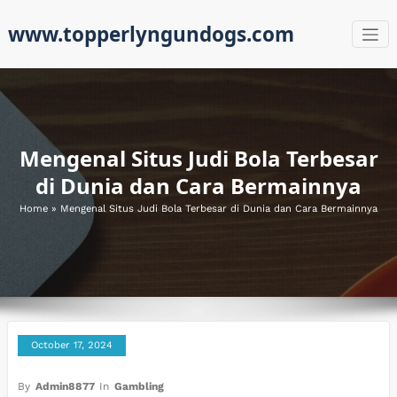
Skip
www.topperlyngundogs.com
to
content
Mengenal Situs Judi Bola Terbesar
di Dunia dan Cara Bermainnya
Home
»
Mengenal Situs Judi Bola Terbesar di Dunia dan Cara Bermainnya
October 17, 2024
By
Admin8877
In
Gambling