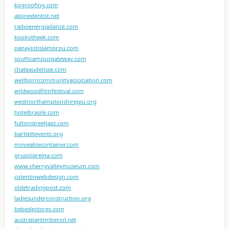
kogroofing.com
alpinedentist.net
radioenergiadance.com
kookotheek.com
panayiotislamprou.com
southcampusgateway.com
chateaudelisse.com
wellborncommunityassociation.com
wildwoodfilmfestival.com
westnorthamptonshirejpu.org
hotelbrasile.com
fultonstreetjazz.com
bartlettevents.org
moveablecontainer.com
grupolareina.com
www.cherryvalleymuseum.com
cotentinwebdesign.com
oldetradingpost.com
ladiesunderconstruction.org
bebeslectores.com
australiantimberoil.net