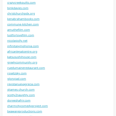
crazycreekquilts.com
binkdavies.com
christchurchpdx.org
kenabrahambooks.com
commune-kitchen.com
amuthefilm.com
lustforlovefilm.com
nicolasjolly.net
infinitasymphonia.com
africanlegalcentre.org
katsusushihouse.com
greelycommunity.org
ruedumainerestaurant.com
rosetzsky.com
glonojad.com
revistanuevagrecia.com
stjames-church.com
scotty2naughty.com
doreeshafrir.com
charmcitycomedyproject.com
beawareproductions.com