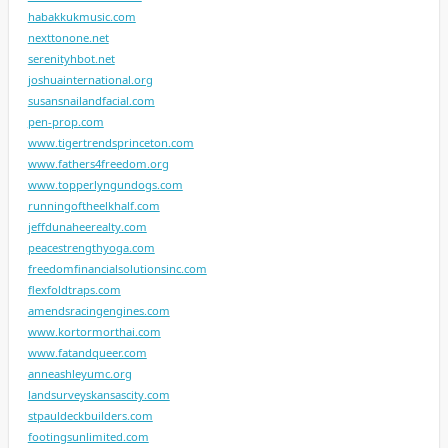
habakkukmusic.com
nexttonone.net
serenityhbot.net
joshuainternational.org
susansnailandfacial.com
pen-prop.com
www.tigertrendsprinceton.com
www.fathers4freedom.org
www.topperlyngundogs.com
runningoftheelkhalf.com
jeffdunaheerealty.com
peacestrengthyoga.com
freedomfinancialsolutionsinc.com
flexfoldtraps.com
amendsracingengines.com
www.kortormorthai.com
www.fatandqueer.com
anneashleyumc.org
landsurveyskansascity.com
stpauldeckbuilders.com
footingsunlimited.com