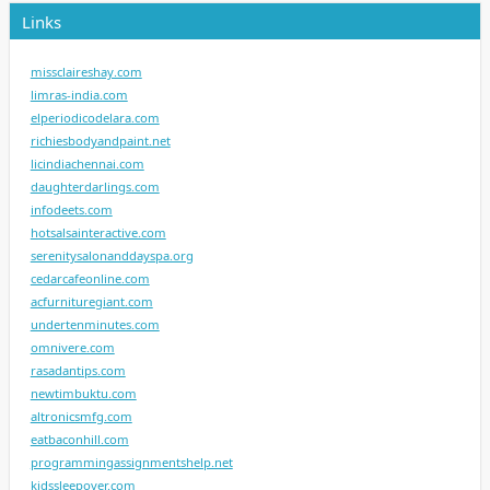
Links
missclaireshay.com
limras-india.com
elperiodicodelara.com
richiesbodyandpaint.net
licindiachennai.com
daughterdarlings.com
infodeets.com
hotsalsainteractive.com
serenitysalonanddayspa.org
cedarcafeonline.com
acfurnituregiant.com
undertenminutes.com
omnivere.com
rasadantips.com
newtimbuktu.com
altronicsmfg.com
eatbaconhill.com
programmingassignmentshelp.net
kidssleepover.com