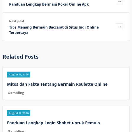
Panduan Lengkap Bermain Poker Online Apk
Next post
Tips Menang Bermain Baccarat di Situs Judi Online
Terpercaya
Related Posts
August 8, 2026
Mitos dan Fakta Tentang Bermain Roulette Online
Gambling
August 8, 2026
Panduan Lengkap Login Sbobet untuk Pemula
Gambling