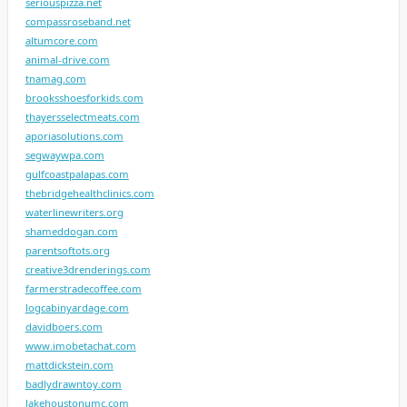
seriouspizza.net
compassroseband.net
altumcore.com
animal-drive.com
tnamag.com
brooksshoesforkids.com
thayersselectmeats.com
aporiasolutions.com
segwaywpa.com
gulfcoastpalapas.com
thebridgehealthclinics.com
waterlinewriters.org
shameddogan.com
parentsoftots.org
creative3drenderings.com
farmerstradecoffee.com
logcabinyardage.com
davidboers.com
www.imobetachat.com
mattdickstein.com
badlydrawntoy.com
lakehoustonumc.com