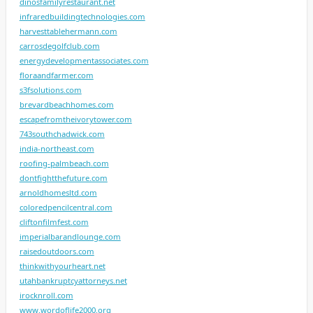
dinosfamilyrestaurant.net
infraredbuildingtechnologies.com
harvesttablehermann.com
carrosdegolfclub.com
energydevelopmentassociates.com
floraandfarmer.com
s3fsolutions.com
brevardbeachhomes.com
escapefromtheivorytower.com
743southchadwick.com
india-northeast.com
roofing-palmbeach.com
dontfightthefuture.com
arnoldhomesltd.com
coloredpencilcentral.com
cliftonfilmfest.com
imperialbarandlounge.com
raisedoutdoors.com
thinkwithyourheart.net
utahbankruptcyattorneys.net
irocknroll.com
www.wordoflife2000.org