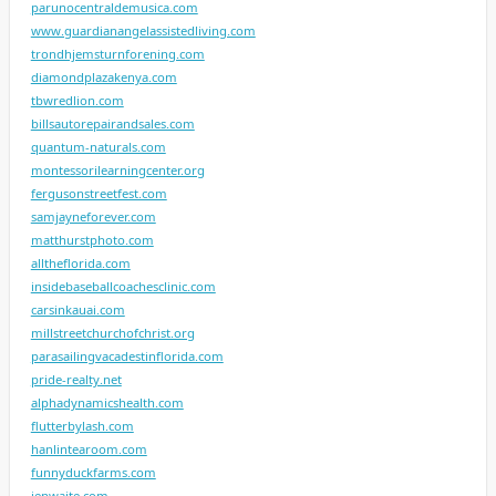
parunocentraldemusica.com
www.guardianangelassistedliving.com
trondhjemsturnforening.com
diamondplazakenya.com
tbwredlion.com
billsautorepairandsales.com
quantum-naturals.com
montessorilearningcenter.org
fergusonstreetfest.com
samjayneforever.com
matthurstphoto.com
alltheflorida.com
insidebaseballcoachesclinic.com
carsinkauai.com
millstreetchurchofchrist.org
parasailingvacadestinflorida.com
pride-realty.net
alphadynamicshealth.com
flutterbylash.com
hanlintearoom.com
funnyduckfarms.com
jenwaite.com