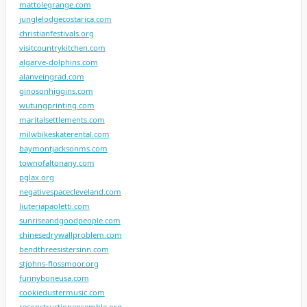
mattolegrange.com
junglelodgecostarica.com
christianfestivals.org
visitcountrykitchen.com
algarve-dolphins.com
alanveingrad.com
ginosonhiggins.com
wutungprinting.com
maritalsettlements.com
milwbikeskaterental.com
baymontjacksonms.com
townofaltonany.com
pglax.org
negativespacecleveland.com
liuteriapaoletti.com
sunriseandgoodpeople.com
chinesedrywallproblem.com
bendthreesistersinn.com
stjohns-flossmoor.org
funnyboneusa.com
cookiedustermusic.com
reconstructionensemble.org