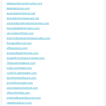
ladiesunderconstruction.org
bebeslectores.com
australiantimberoil.net
dinosfamilyrestaurant.net
infraredbuildingtechnologies.com
harvesttablehermann.com
carrosdegolfclub.com
energydevelopmentassociates.com
floraandfarmer.com
s3fsolutions.com
brevardbeachhomes.com
escapefromtheivorytower.com
743southchadwick.com
india-northeast.com
roofing-palmbeach.com
dontfightthefuture.com
arnoldhomesltd.com
coloredpencilcentral.com
cliftonfilmfest.com
imperialbarandlounge.com
raisedoutdoors.com