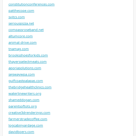
constitutionconferences.com
patthecope.com
svitcs.com
seriouspizza.net
compassroseband.net
altumcore.com
animal-drive.com
tnamag.com
brooksshoesforkids.com
thayersselectmeats.com
aporiasolutions.com
segwaywpa.com
gulfcoastpalapas.com
thebridgehealthclinics.com
waterlinewriters.org
shameddogan.com
parentsoftots.org
creative3drenderings.com
farmerstradecoffee.com
logcabinyardage.com
davidboers.com