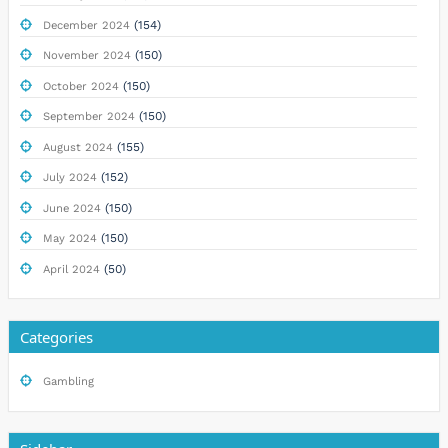
(154)
December 2024
(150)
November 2024
(150)
October 2024
(150)
September 2024
(155)
August 2024
(152)
July 2024
(150)
June 2024
(150)
May 2024
(50)
April 2024
Categories
Gambling