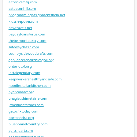
altronicsmfg.com
eatbaconhill.com
programmingassignmentshelp.net
kidssleepover.com
newtravels.net
paydayloansforus.com
thebelmontbakery.com
safewayclassic.com
countrysidewoodcrafts.com
appliancerepairchicagoil.org
ontariotbf.org
instalegendary.com
keepworkershealthyandsafe.com
noodlesitaliankitchen.com
nydreamact.org
unagisushimetairie.com
jewelflashtattoos.com
getpcfixtoday.com
bbrtbandra.org
bluebonnetcountry.com
epicclipart.com
pearlmanilahotel.com